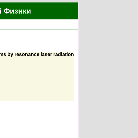
й Физики
toms by resonance laser radiation