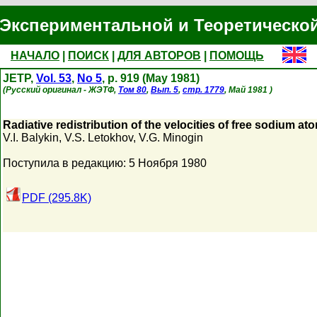
Экспериментальной и Теоретическо
НАЧАЛО
|
ПОИСК
|
ДЛЯ АВТОРОВ
|
ПОМОЩЬ
JETP,
Vol. 53
,
No 5
, p. 919 (May 1981)
(Русский оригинал - ЖЭТФ,
Том 80
,
Вып. 5
,
стр. 1779
, Май 1981 )
Radiative redistribution of the velocities of free sodium a
V.I. Balykin
,
V.S. Letokhov
,
V.G. Minogin
Поступила в редакцию: 5 Ноября 1980
PDF (295.8K)