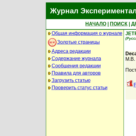
Журнал Экспериментал
НАЧАЛО
|
ПОИСК
|
Д
Общая информация о журнале
JET
(Русс
Золотые страницы
Адреса редакции
Deca
Содержание журнала
M.B.
Сообщения редакции
Пост
Правила для авторов
Загрузить статью
Проверить статус статьи