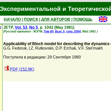
Экспериментальной и Теоретическо
НАЧАЛО
|
ПОИСК
|
ДЛЯ АВТОРОВ
|
ПОМОЩЬ
е
JETP,
Vol. 53
,
No 5
, p. 1042 (May 1981)
(Русский оригинал - ЖЭТФ,
Том 80
,
Вып. 5
,
стр. 2004
, Май 1981 )
Applicability of Bloch model for describing the dynamics
G.G. Fedoruk
,
I.Z. Rutkovskii
,
D.P. Erchak
,
V.F. Stel'makh
Поступила в редакцию: 29 Сентября 1980
PDF (152.9K)