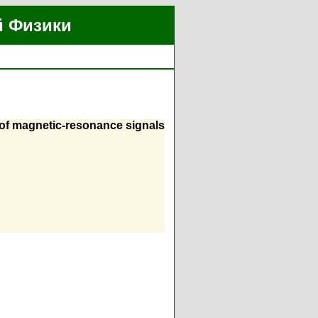
й Физики
 of magnetic-resonance signals