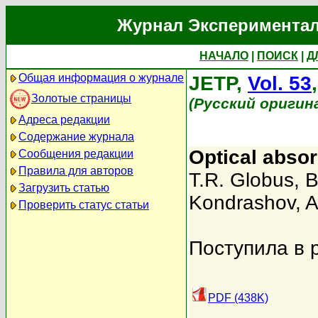
Журнал Экспериментал
НАЧАЛО
|
ПОИСК
|
Д
Общая информация о журнале
JETP,
Vol. 53
Золотые страницы
(Русский оригин
Адреса редакции
Содержание журнала
Optical absor
Сообщения редакции
Правила для авторов
T.R. Globus
,
B
Загрузить статью
Kondrashov
,
A
Проверить статус статьи
Поступила в 
PDF (438K)