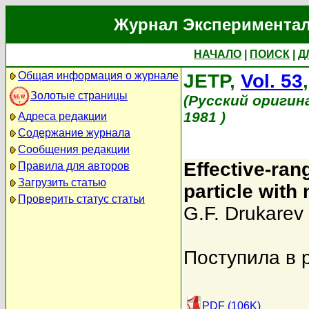
Журнал Экспериментал
НАЧАЛО
|
ПОИСК
|
Д
Общая информация о журнале
JETP,
Vol. 53
Золотые страницы
(Русский оригин
1981 )
Адреса редакции
Содержание журнала
Сообщения редакции
Effective-ran
Правила для авторов
Загрузить статью
particle wit
Проверить статус статьи
G.F. Drukarev
Поступила в 
PDF (106K)