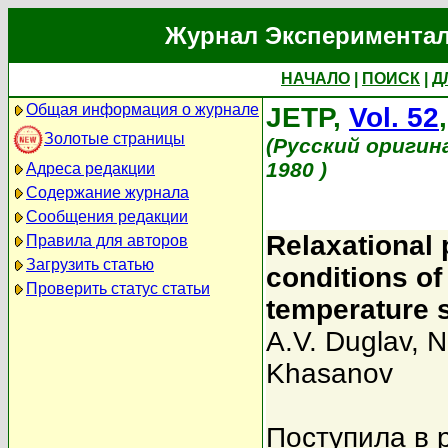
Журнал Экспериментал
НАЧАЛО
|
ПОИСК
|
Д
Общая информация о журнале
JETP,
Vol. 52
Золотые страницы
(Русский оригин
1980 )
Адреса редакции
Содержание журнала
Сообщения редакции
Relaxational
Правила для авторов
Загрузить статью
conditions of
Проверить статус статьи
temperature s
A.V. Duglav
,
N
Khasanov
Поступила в 