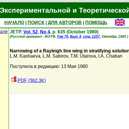
Экспериментальной и Теоретическо
НАЧАЛО
|
ПОИСК
|
ДЛЯ АВТОРОВ
|
ПОМОЩЬ
але
JETP,
Vol. 52
,
No 4
, p. 635 (October 1980)
(Русский оригинал - ЖЭТФ,
Том 79
,
Вып. 4
,
стр. 1257
, Октябрь 1980 )
Narrowing of a Rayleigh line wing in stratifying soluti
L.M. Kashaeva
,
L.M. Sabirov
,
T.M. Utarova
,
I.A. Chaban
Поступила в редакцию: 13 Мая 1980
PDF (362.3K)