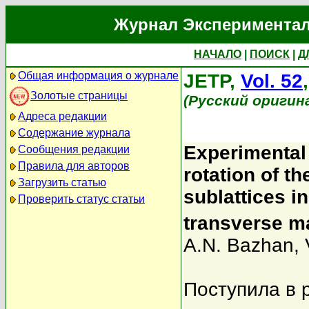
Журнал Экспериментал
НАЧАЛО
|
ПОИСК
|
Д
Общая информация о журнале
JETP,
Vol. 52
Золотые страницы
(Русский оригин
Адреса редакции
Содержание журнала
Experimental 
Сообщения редакции
Правила для авторов
rotation of t
Загрузить статью
sublattices i
Проверить статус статьи
transverse ma
A.N. Bazhan
,
Поступила в 