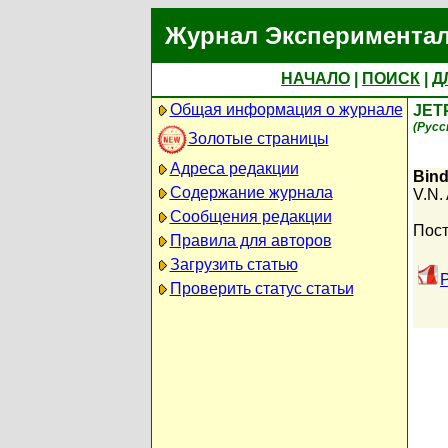
Журнал Экспериментал
НАЧАЛО
|
ПОИСК
|
Д
Общая информация о журнале
JET
(Русс
Золотые страницы
Адреса редакции
Bind
Содержание журнала
V.N.
Сообщения редакции
Пост
Правила для авторов
Загрузить статью
Проверить статус статьи