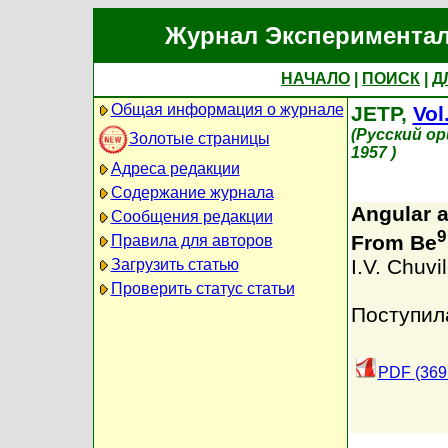
Журнал Экспериментал
НАЧАЛО
|
ПОИСК
|
Д
Общая информация о журнале
JETP,
Vol
(Русский о
Золотые страницы
1957 )
Адреса редакции
Содержание журнала
Angular a
Сообщения редакции
9
From Be
Правила для авторов
I.V. Chuvi
Загрузить статью
Проверить статус статьи
Поступил
PDF (369