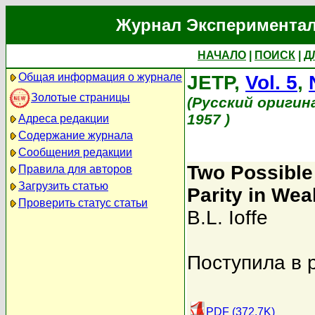
Журнал Экспериментал
НАЧАЛО
|
ПОИСК
|
Д
Общая информация о журнале
JETP,
Vol. 5
,
Золотые страницы
(Русский оригин
1957 )
Адреса редакции
Содержание журнала
Сообщения редакции
Two Possible
Правила для авторов
Загрузить статью
Parity in Wea
Проверить статус статьи
B.L. Ioffe
Поступила в 
PDF (372.7K)