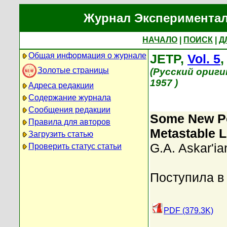
Журнал Экспериментал
НАЧАЛО
|
ПОИСК
|
Д
Общая информация о журнале
JETP,
Vol. 5
Золотые страницы
(Русский ориги
1957 )
Адреса редакции
Содержание журнала
Сообщения редакции
Some New Pos
Правила для авторов
Metastable L
Загрузить статью
G.A. Askar'ia
Проверить статус статьи
Поступила в
PDF (379.3K)