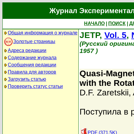
Журнал Экспериментал
НАЧАЛО
|
ПОИСК
|
Д
Общая информация о журнале
JETP,
Vol. 5
,
Золотые страницы
(Русский оригин
1957 )
Адреса редакции
Содержание журнала
Сообщения редакции
Quasi-Magneti
Правила для авторов
Загрузить статью
with the Rota
Проверить статус статьи
D.F. Zaretskii
,
Поступила в 
PDF (371.5K)