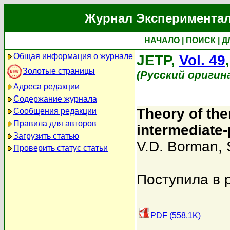
Журнал Экспериментал
НАЧАЛО
|
ПОИСК
|
Д
Общая информация о журнале
JETP,
Vol. 49
Золотые страницы
(Русский оригин
Адреса редакции
Содержание журнала
Theory of th
Сообщения редакции
Правила для авторов
intermediate
Загрузить статью
V.D. Borman
,
Проверить статус статьи
Поступила в 
PDF (558.1K)