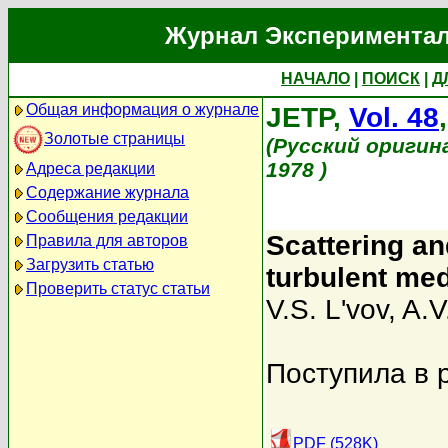
Журнал Экспериментал
НАЧАЛО
|
ПОИСК
|
Д
Общая информация о журнале
JETP,
Vol. 48
Золотые страницы
(Русский оригин
1978 )
Адреса редакции
Содержание журнала
Сообщения редакции
Scattering an
Правила для авторов
Загрузить статью
turbulent me
Проверить статус статьи
V.S. L'vov
,
A.V
Поступила в 
PDF (528K)