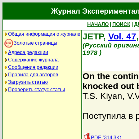
Журнал Экспериментал
НАЧАЛО
|
ПОИСК
|
Д
Общая информация о журнале
JETP,
Vol. 47
Золотые страницы
(Русский оригин
1978 )
Адреса редакции
Содержание журнала
Сообщения редакции
On the contin
Правила для авторов
Загрузить статью
knocked out 
Проверить статус статьи
T.S. Kiyan
,
V.V
Поступила в 
PDF (314.3K)