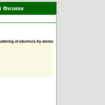
й Физики
cattering of electrons by atoms