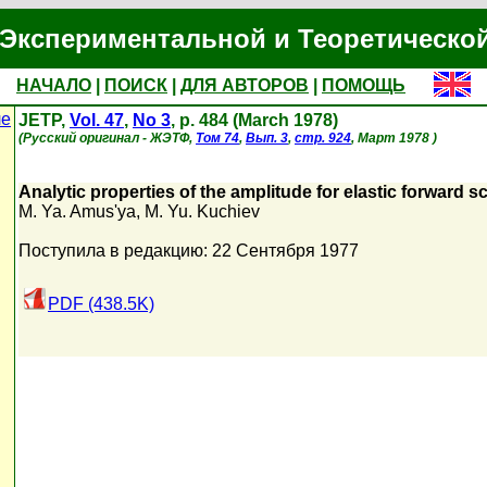
Экспериментальной и Теоретическо
НАЧАЛО
|
ПОИСК
|
ДЛЯ АВТОРОВ
|
ПОМОЩЬ
ле
JETP,
Vol. 47
,
No 3
, p. 484 (March 1978)
(Русский оригинал - ЖЭТФ,
Том 74
,
Вып. 3
,
стр. 924
, Март 1978 )
Analytic properties of the amplitude for elastic forward s
M. Ya. Amus'ya
,
M. Yu. Kuchiev
Поступила в редакцию: 22 Сентября 1977
PDF (438.5K)