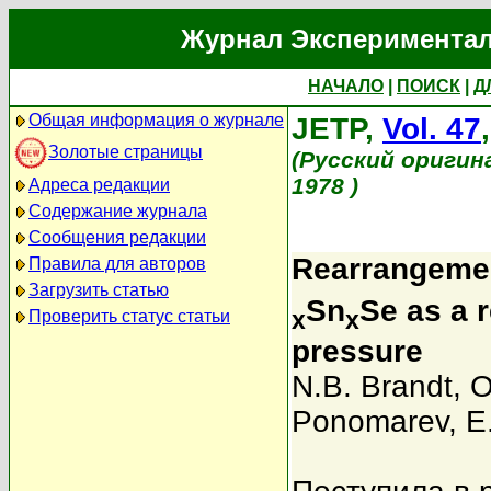
Журнал Экспериментал
НАЧАЛО
|
ПОИСК
|
Д
Общая информация о журнале
JETP,
Vol. 47
Золотые страницы
(Русский оригин
1978 )
Адреса редакции
Содержание журнала
Сообщения редакции
Rearrangemen
Правила для авторов
Загрузить статью
Sn
Se as a 
x
x
Проверить статус статьи
pressure
N.B. Brandt
,
O
Ponomarev
,
E