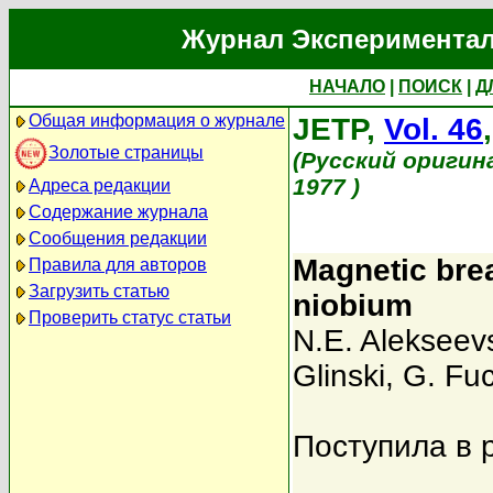
Журнал Экспериментал
НАЧАЛО
|
ПОИСК
|
Д
Общая информация о журнале
JETP,
Vol. 46
Золотые страницы
(Русский оригин
1977 )
Адреса редакции
Содержание журнала
Сообщения редакции
Magnetic bre
Правила для авторов
Загрузить статью
niobium
Проверить статус статьи
N.E. Alekseevs
Glinski
,
G. Fu
Поступила в 