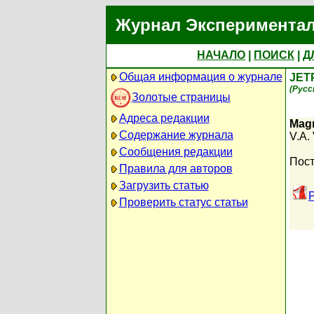
Журнал Экспериментал
НАЧАЛО
|
ПОИСК
|
Д
Общая информация о журнале
JET
(Русс
Золотые страницы
Адреса редакции
Magn
Содержание журнала
V.A. 
Сообщения редакции
Пост
Правила для авторов
Загрузить статью
Проверить статус статьи