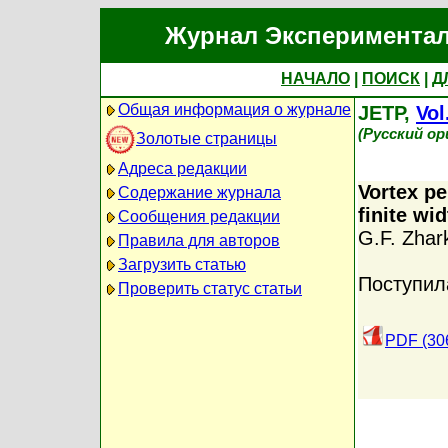
Журнал Экспериментал
НАЧАЛО
|
ПОИСК
|
Д
Общая информация о журнале
JETP,
Vol
(Русский о
Золотые страницы
Адреса редакции
Vortex pe
Содержание журнала
finite wid
Сообщения редакции
G.F. Zhar
Правила для авторов
Загрузить статью
Поступил
Проверить статус статьи
PDF (30