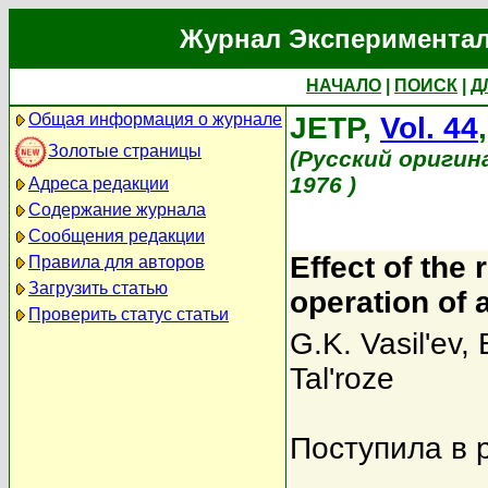
Журнал Экспериментал
НАЧАЛО
|
ПОИСК
|
Д
Общая информация о журнале
JETP,
Vol. 44
Золотые страницы
(Русский оригин
1976 )
Адреса редакции
Содержание журнала
Сообщения редакции
Effect of the 
Правила для авторов
Загрузить статью
operation of 
Проверить статус статьи
G.K. Vasil'ev
,
Tal'roze
Поступила в 