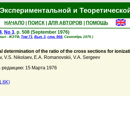
Экспериментальной и Теоретическо
НАЧАЛО
|
ПОИСК
|
ДЛЯ АВТОРОВ
|
ПОМОЩЬ
4
,
No 3
, p. 508 (September 1976)
инал - ЖЭТФ,
Том 71
,
Вып. 3
,
стр. 968
, Сентябрь 1976 )
 determination of the ratio of the cross sections for ioniza
v
,
V.S. Nikolaev
,
E.A. Romanovskii
,
V.A. Sergeev
 редакцию: 15 Марта 1976
1.6K)