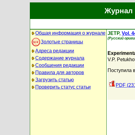
Журнал 
Общая информация о журнале
JETP,
Vol. 4
(Русский ориг
Золотые страницы
Адреса редакции
Experimental
Содержание журнала
V.P. Petukho
Сообщения редакции
Поступила в
Правила для авторов
Загрузить статью
PDF (23
Проверить статус статьи