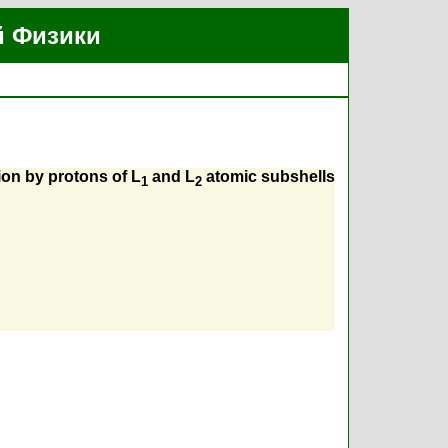
й Физики
tion by protons of L
and L
atomic subshells
1
2