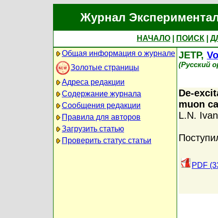
Журнал Экспериментал
НАЧАЛО
|
ПОИСК
|
Д
Общая информация о журнале
JETP,
Vo
(Русский 
Золотые страницы
Адреса редакции
De-excit
Содержание журнала
muon ca
Сообщения редакции
L.N. Iva
Правила для авторов
Загрузить статью
Поступи
Проверить статус статьи
PDF (3