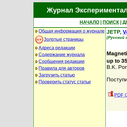
Журнал Экспериментал
НАЧАЛО
|
ПОИСК
|
Д
Общая информация о журнале
JETP,
V
(Русский 
Золотые страницы
Адреса редакции
Magneti
Содержание журнала
up to 3
Сообщения редакции
B.K. Po
Правила для авторов
Загрузить статью
Поступи
Проверить статус статьи
PDF (