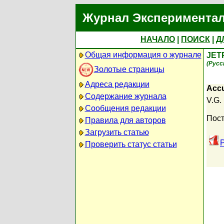
Журнал Экспериментал
НАЧАЛО
|
ПОИСК
|
Д
Общая информация о журнале
JET
(Русс
Золотые страницы
Адреса редакции
Accu
Содержание журнала
V.G.
Сообщения редакции
Пост
Правила для авторов
Загрузить статью
Проверить статус статьи