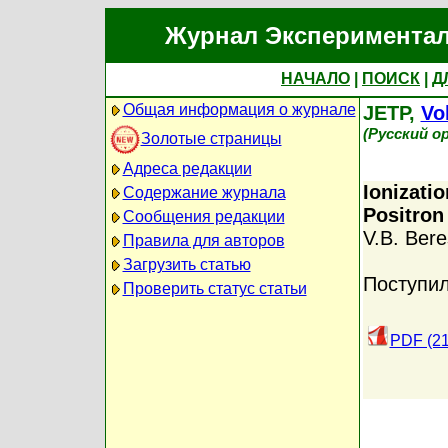
Журнал Экспериментал
НАЧАЛО
|
ПОИСК
|
Д
Общая информация о журнале
JETP,
Vol
(Русский о
Золотые страницы
Адреса редакции
Ionizati
Содержание журнала
Positron
Сообщения редакции
V.B. Beres
Правила для авторов
Загрузить статью
Поступил
Проверить статус статьи
PDF (21