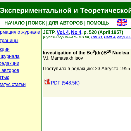
Экспериментальной и Теоретическо
НАЧАЛО
|
ПОИСК
|
ДЛЯ АВТОРОВ
|
ПОМОЩЬ
рмация о журнале
JETP,
Vol. 4
,
No 4
, p. 520 (April 1957)
(Русский оригинал - ЖЭТФ,
Том 31
,
Вып. 4
,
стр. 65
страницы
кции
9
10
Investigation of the Be
(dn)B
Nuclear 
 журнала
V.I. Mamasakhlisov
редакции
Поступила в редакцию: 23 Августа 1955
 авторов
атью
PDF (548.5K)
атус статьи