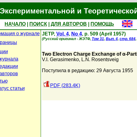
Экспериментальной и Теоретическо
НАЧАЛО
|
ПОИСК
|
ДЛЯ АВТОРОВ
|
ПОМОЩЬ
мация о журнале
JETP,
Vol. 4
,
No 4
, p. 509 (April 1957)
(Русский оригинал - ЖЭТФ,
Том 31
,
Вып. 4
,
стр. 684
траницы
ции
Two Electron Charge Exchange of α-Parti
журнала
V.I. Gerasimenko
,
L.N. Rosentsveig
едакции
Поступила в редакцию: 29 Августа 1955
авторов
атью
PDF (283.4K)
атус статьи