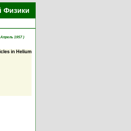
й Физики
, Апрель 1957 )
cles in Helium