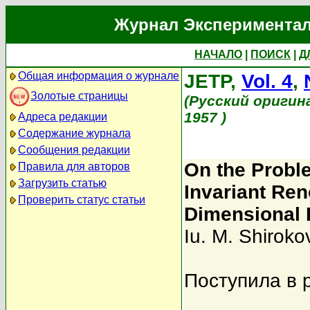
Журнал Экспериментал
НАЧАЛО
|
ПОИСК
|
Д
Общая информация о журнале
JETP,
Vol. 4
,
Золотые страницы
(Русский оригин
1957 )
Адреса редакции
Содержание журнала
Сообщения редакции
On the Proble
Правила для авторов
Загрузить статью
Invariant Ren
Проверить статус статьи
Dimensional 
Iu. M. Shiroko
Поступила в 