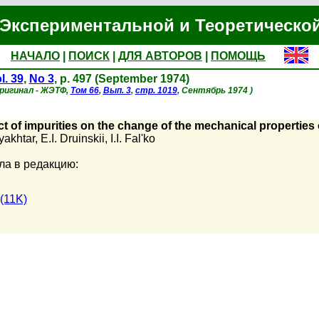
Экспериментальной и Теоретическо
НАЧАЛО
|
ПОИСК
|
ДЛЯ АВТОРОВ
|
ПОМОЩЬ
l. 39
,
No 3
, p. 497 (September 1974)
оригинал - ЖЭТФ,
Том 66
,
Вып. 3
,
стр. 1019
, Сентябрь 1974 )
ct of impurities on the change of the mechanical properties 
yakhtar
,
E.I. Druinskii
,
I.I. Fal'ko
ла в редакцию:
(11K)