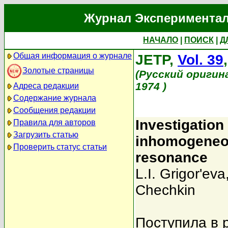
Журнал Экспериментал
НАЧАЛО
|
ПОИСК
|
Д
Общая информация о журнале
JETP,
Vol. 39
Золотые страницы
(Русский оригин
1974 )
Адреса редакции
Содержание журнала
Сообщения редакции
Investigation 
Правила для авторов
Загрузить статью
inhomogeneou
Проверить статус статьи
resonance
L.I. Grigor'eva
Chechkin
Поступила в 