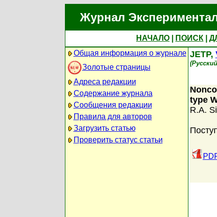
Журнал Экспериментал
НАЧАЛО
|
ПОИСК
|
Д
Общая информация о журнале
JETP,
(Русски
Золотые страницы
Адреса редакции
Noncol
Содержание журнала
type 
Сообщения редакции
R.A. S
Правила для авторов
Загрузить статью
Посту
Проверить статус статьи
PDF