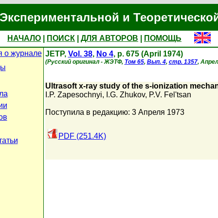
Экспериментальной и Теоретическо
НАЧАЛО
|
ПОИСК
|
ДЛЯ АВТОРОВ
|
ПОМОЩЬ
 о журнале
JETP,
Vol. 38
,
No 4
, p. 675 (April 1974)
(Русский оригинал - ЖЭТФ,
Том 65
,
Вып. 4
,
стр. 1357
, Апрел
цы
Ultrasoft x-ray study of the s-ionization mech
ла
I.P. Zapesochnyi
,
I.G. Zhukov
,
P.V. Fel'tsan
ии
Поступила в редакцию: 3 Апреля 1973
ов
PDF (251.4K)
татьи