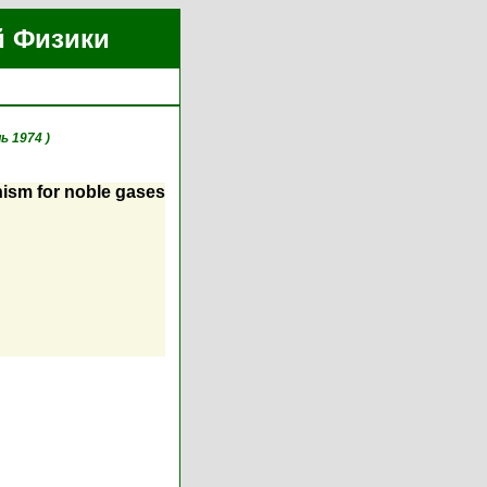
й Физики
ь 1974 )
anism for noble gases