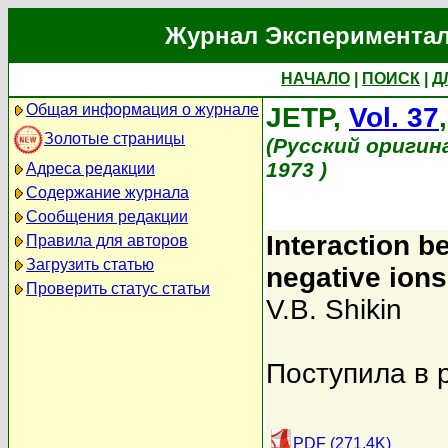
Журнал Экспериментал
НАЧАЛО
|
ПОИСК
|
Д
Общая информация о журнале
JETP,
Vol. 37
Золотые страницы
(Русский оригин
1973 )
Адреса редакции
Содержание журнала
Сообщения редакции
Interaction b
Правила для авторов
Загрузить статью
negative ions
Проверить статус статьи
V.B. Shikin
Поступила в 
PDF (271.4K)