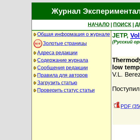
Журнал Экспериментал
НАЧАЛО
|
ПОИСК
|
Д
Общая информация о журнале
JETP,
Vol
(Русский о
Золотые страницы
Адреса редакции
Thermody
Содержание журнала
low temp
Сообщения редакции
V.L. Berez
Правила для авторов
Загрузить статью
Поступил
Проверить статус статьи
PDF (35