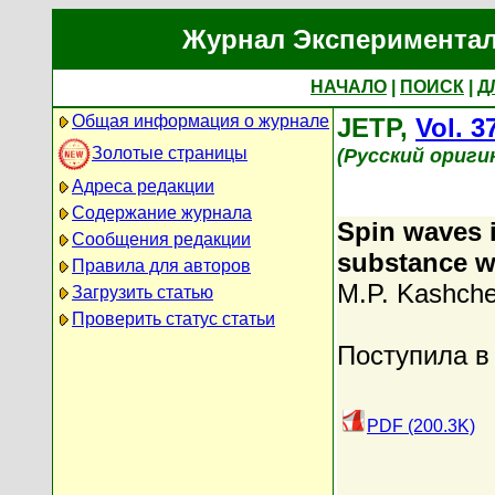
Журнал Экспериментал
НАЧАЛО
|
ПОИСК
|
Д
Общая информация о журнале
JETP,
Vol. 3
Золотые страницы
(Русский ориги
Адреса редакции
Содержание журнала
Spin waves 
Сообщения редакции
substance wi
Правила для авторов
M.P. Kashch
Загрузить статью
Проверить статус статьи
Поступила в
PDF (200.3K)