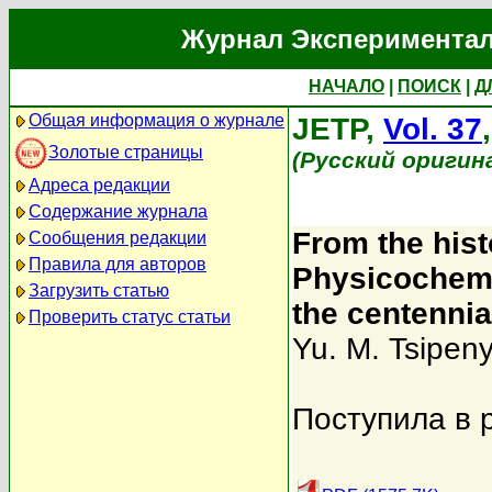
Журнал Экспериментал
НАЧАЛО
|
ПОИСК
|
Д
Общая информация о журнале
JETP,
Vol. 37
Золотые страницы
(Русский оригин
Адреса редакции
Содержание журнала
From the hist
Сообщения редакции
Правила для авторов
Physicochemi
Загрузить статью
the centennia
Проверить статус статьи
Yu. M. Tsipen
Поступила в 