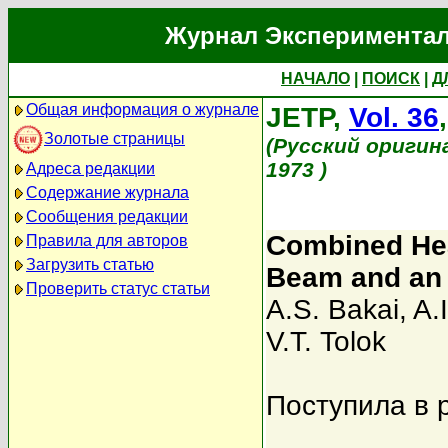
Журнал Экспериментал
НАЧАЛО
|
ПОИСК
|
Д
Общая информация о журнале
JETP,
Vol. 36
Золотые страницы
(Русский оригин
1973 )
Адреса редакции
Содержание журнала
Сообщения редакции
Combined Hea
Правила для авторов
Загрузить статью
Beam and an 
Проверить статус статьи
A.S. Bakai
,
A.
V.T. Tolok
Поступила в 