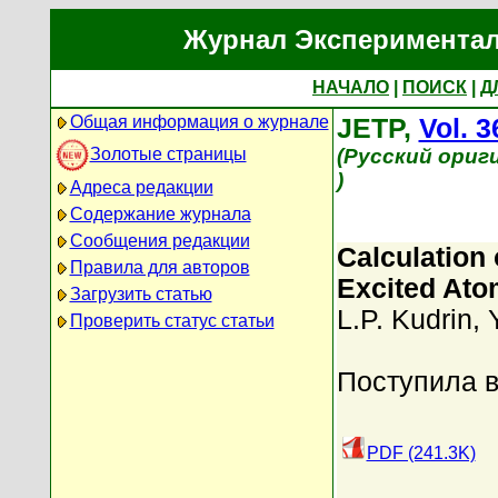
Журнал Экспериментал
НАЧАЛО
|
ПОИСК
|
Д
Общая информация о журнале
JETP,
Vol. 3
Золотые страницы
(Русский ориг
)
Адреса редакции
Содержание журнала
Сообщения редакции
Calculation 
Правила для авторов
Excited Ato
Загрузить статью
L.P. Kudrin
,
Проверить статус статьи
Поступила в
PDF (241.3K)