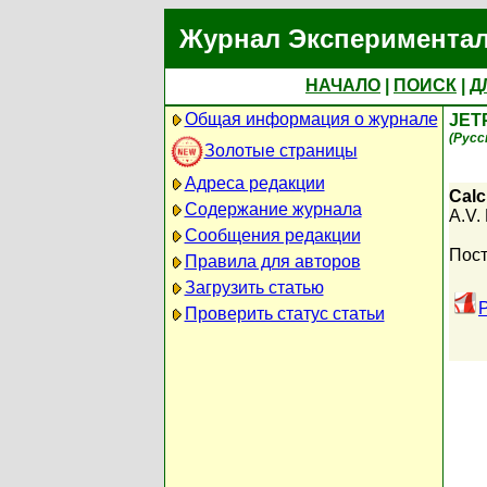
Журнал Экспериментал
НАЧАЛО
|
ПОИСК
|
Д
Общая информация о журнале
JET
(Русс
Золотые страницы
Адреса редакции
Calc
Содержание журнала
A.V.
Сообщения редакции
Пост
Правила для авторов
Загрузить статью
Проверить статус статьи