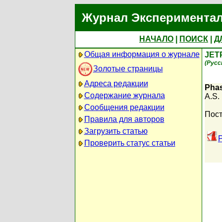
Журнал Экспериментал
НАЧАЛО
|
ПОИСК
|
Д
Общая информация о журнале
JET
(Русс
Золотые страницы
Адреса редакции
Phas
Содержание журнала
A.S.
Сообщения редакции
Пост
Правила для авторов
Загрузить статью
Проверить статус статьи