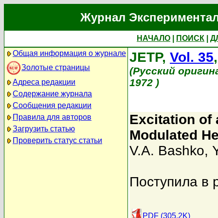
Журнал Экспериментал
НАЧАЛО
|
ПОИСК
|
Д
Общая информация о журнале
JETP,
Vol. 35
Золотые страницы
(Русский оригин
1972 )
Адреса редакции
Содержание журнала
Сообщения редакции
Excitation of
Правила для авторов
Загрузить статью
Modulated He
Проверить статус статьи
V.A. Bashko
,
Поступила в 
PDF (305.2K)