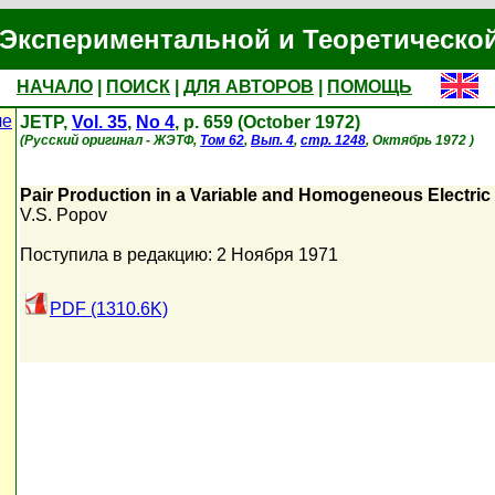
Экспериментальной и Теоретическо
НАЧАЛО
|
ПОИСК
|
ДЛЯ АВТОРОВ
|
ПОМОЩЬ
ле
JETP,
Vol. 35
,
No 4
, p. 659 (October 1972)
(Русский оригинал - ЖЭТФ,
Том 62
,
Вып. 4
,
стр. 1248
, Октябрь 1972 )
Pair Production in a Variable and Homogeneous Electric 
V.S. Popov
Поступила в редакцию: 2 Ноября 1971
PDF (1310.6K)