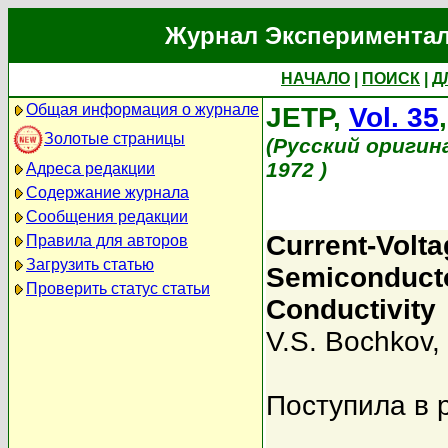
Журнал Экспериментал
НАЧАЛО
|
ПОИСК
|
Д
Общая информация о журнале
JETP,
Vol. 35
Золотые страницы
(Русский оригин
1972 )
Адреса редакции
Содержание журнала
Сообщения редакции
Current-Volta
Правила для авторов
Загрузить статью
Semiconducto
Проверить статус статьи
Conductivity
V.S. Bochkov
,
Поступила в 