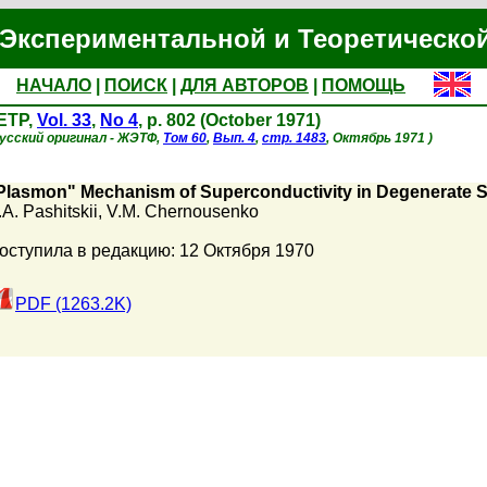
Экспериментальной и Теоретическо
НАЧАЛО
|
ПОИСК
|
ДЛЯ АВТОРОВ
|
ПОМОЩЬ
ETP,
Vol. 33
,
No 4
, p. 802 (October 1971)
Русский оригинал - ЖЭТФ,
Том 60
,
Вып. 4
,
стр. 1483
, Октябрь 1971 )
Plasmon" Mechanism of Superconductivity in Degenerate S
.A. Pashitskii
,
V.M. Chernousenko
оступила в редакцию: 12 Октября 1970
PDF (1263.2K)