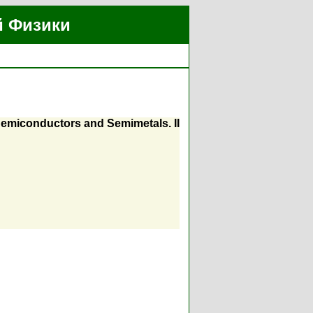
й Физики
emiconductors and Semimetals. II