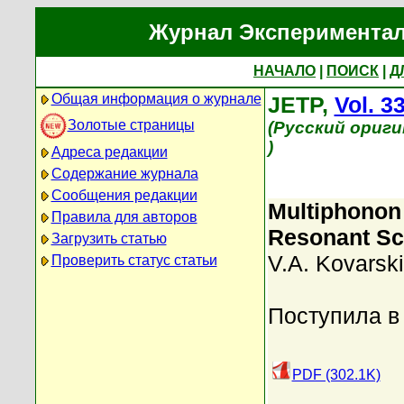
Журнал Экспериментал
НАЧАЛО
|
ПОИСК
|
Д
Общая информация о журнале
JETP,
Vol. 3
Золотые страницы
(Русский ориги
)
Адреса редакции
Содержание журнала
Сообщения редакции
Multiphonon
Правила для авторов
Resonant Sca
Загрузить статью
V.A. Kovarski
Проверить статус статьи
Поступила в
PDF (302.1K)