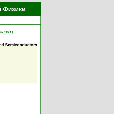
й Физики
ль 1971 )
oped Semiconductors