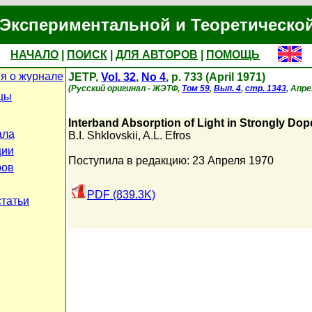
Экспериментальной и Теоретическо
НАЧАЛО
|
ПОИСК
|
ДЛЯ АВТОРОВ
|
ПОМОЩЬ
я о журнале
JETP,
Vol. 32
,
No 4
, p. 733 (April 1971)
(Русский оригинал - ЖЭТФ,
Том 59
,
Вып. 4
,
стр. 1343
, Апре
цы
Interband Absorption of Light in Strongly D
ала
B.I. Shklovskii
,
A.L. Efros
ции
Поступила в редакцию: 23 Апреля 1970
ров
PDF (839.3K)
статьи