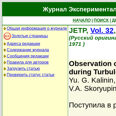
Журнал Экспериментал
НАЧАЛО
|
ПОИСК
|
Д
Общая информация о журнале
JETP,
Vol. 32
Золотые страницы
(Русский оригин
1971 )
Адреса редакции
Содержание журнала
Сообщения редакции
Observation o
Правила для авторов
Загрузить статью
during Turbul
Проверить статус статьи
Yu. G. Kalinin
V.A. Skoryupi
Поступила в 