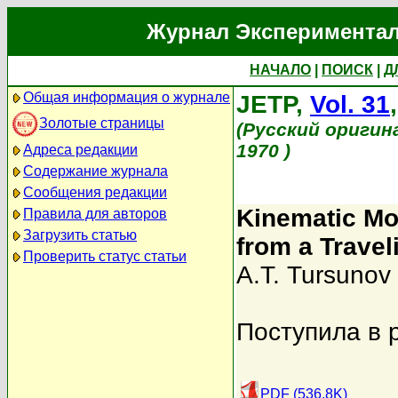
Журнал Экспериментал
НАЧАЛО
|
ПОИСК
|
Д
Общая информация о журнале
JETP,
Vol. 31
Золотые страницы
(Русский оригин
1970 )
Адреса редакции
Содержание журнала
Сообщения редакции
Kinematic Mod
Правила для авторов
Загрузить статью
from a Trave
Проверить статус статьи
A.T. Tursunov
Поступила в 
PDF (536.8K)